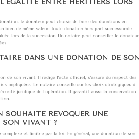
L’ÉGALITÉ ENTRE HÉRITIERS LORS
a donation, le donateur peut choisir de faire des donations en
 un bien de même valeur. Toute donation hors part successorale
aluée lors de la succession. Un notaire peut conseiller le donateur
ées.
OTAIRE DANS UNE DONATION DE SO
n de son vivant. Il rédige l’acte officiel, s’assure du respect des
ties impliquées. Le notaire conseille sur les choix stratégiques à
curité juridique de l’opération. Il garantit aussi la conservation
tion.
ON SOUHAITE RÉVOQUER UNE
 SON VIVANT ?
complexe et limitée par la loi. En général, une donation de son